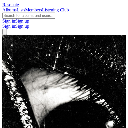
Resonate
Albums
Lists
Members
Listening Club
Sign in
Sign up
Sign in
Sign up