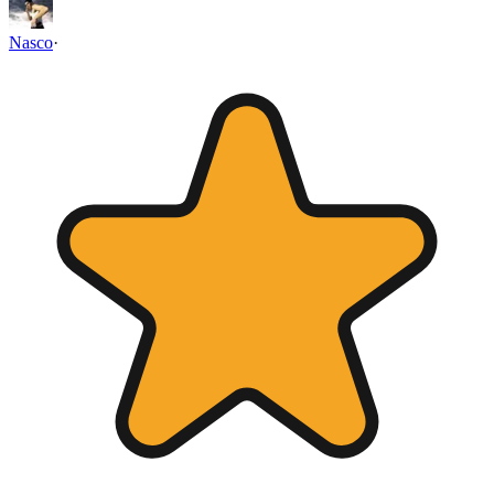
Nasco
·