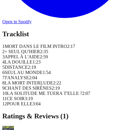
Open in Spotify
Tracklist
1
MORT DANS LE FILM INTRO
2
:
17
2
+ SEUL QU'HIER
2
:
35
3
APPEL À L'AIDE
2
:
59
4
LA DOUILLE
1
:
23
5
DISTANCE
2
:
19
6
SEUL AU MONDE
1
:
54
7
J'ANALYSE
2
:
04
8
LA MORT INTERLUDE
2
:
22
9
CHANT DES SIRÈNES
2
:
19
10
LA SOLITUDE ME TUERA T'ELLE ?
2
:
07
11
CE SOIR
3
:
19
12
POUR ELLE
3
:
04
Ratings & Reviews (
1
)