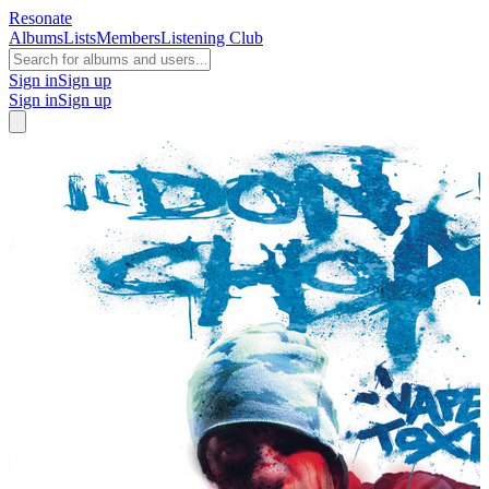
Resonate
Albums
Lists
Members
Listening Club
Sign in
Sign up
Sign in
Sign up