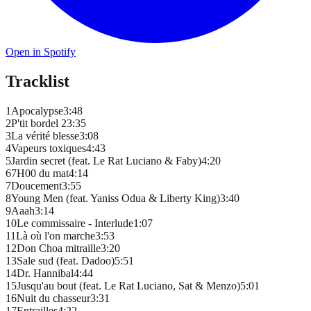
Open in Spotify
Tracklist
1
Apocalypse
3
:
48
2
P'tit bordel 2
3
:
35
3
La vérité blesse
3
:
08
4
Vapeurs toxiques
4
:
43
5
Jardin secret (feat. Le Rat Luciano & Faby)
4
:
20
6
7H00 du mat
4
:
14
7
Doucement
3
:
55
8
Young Men (feat. Yaniss Odua & Liberty King)
3
:
40
9
Aaah
3
:
14
10
Le commissaire - Interlude
1
:
07
11
Là où l'on marche
3
:
53
12
Don Choa mitraille
3
:
20
13
Sale sud (feat. Dadoo)
5
:
51
14
Dr. Hannibal
4
:
44
15
Jusqu'au bout (feat. Le Rat Luciano, Sat & Menzo)
5
:
01
16
Nuit du chasseur
3
:
31
17
Entrailles
4
:
22