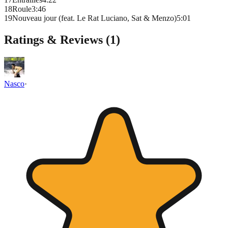
18
Roule
3
:
46
19
Nouveau jour (feat. Le Rat Luciano, Sat & Menzo)
5
:
01
Ratings & Reviews (
1
)
Nasco
·