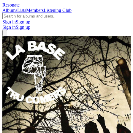
Resonate
Albums
Lists
Members
Listening Club
Sign in
Sign up
Sign in
Sign up