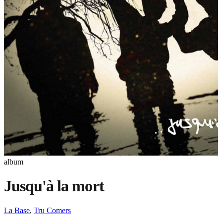
album
Jusqu'à la mort
La Base
,
Tru Comers