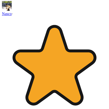
Nasco
·