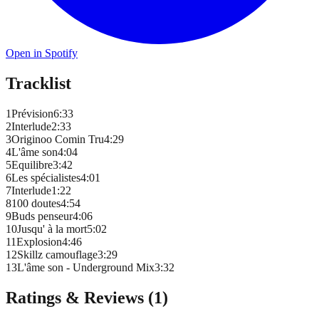
Open in Spotify
Tracklist
1
Prévision
6
:
33
2
Interlude
2
:
33
3
Originoo Comin Tru
4
:
29
4
L'âme son
4
:
04
5
Equilibre
3
:
42
6
Les spécialistes
4
:
01
7
Interlude
1
:
22
8
100 doutes
4
:
54
9
Buds penseur
4
:
06
10
Jusqu' à la mort
5
:
02
11
Explosion
4
:
46
12
Skillz camouflage
3
:
29
13
L'âme son - Underground Mix
3
:
32
Ratings & Reviews (
1
)