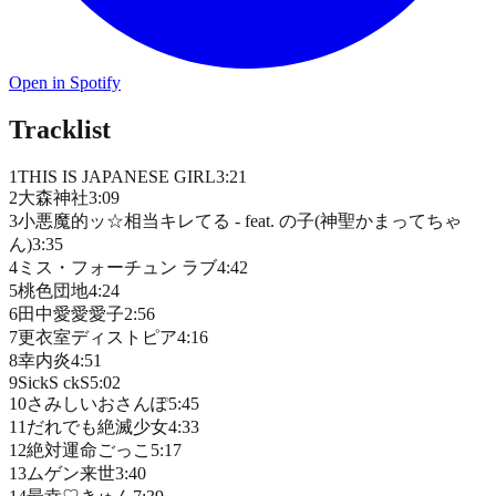
Open in Spotify
Tracklist
1
THIS IS JAPANESE GIRL
3
:
21
2
大森神社
3
:
09
3
小悪魔的ッ☆相当キレてる - feat. の子(神聖かまってちゃ
ん)
3
:
35
4
ミス・フォーチュン ラブ
4
:
42
5
桃色団地
4
:
24
6
田中愛愛愛子
2
:
56
7
更衣室ディストピア
4
:
16
8
幸内炎
4
:
51
9
SickS ckS
5
:
02
10
さみしいおさんぽ
5
:
45
11
だれでも絶滅少女
4
:
33
12
絶対運命ごっこ
5
:
17
13
ムゲン来世
3
:
40