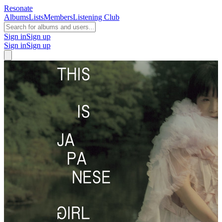
Resonate
Albums
Lists
Members
Listening Club
Sign in
Sign up
Sign in
Sign up