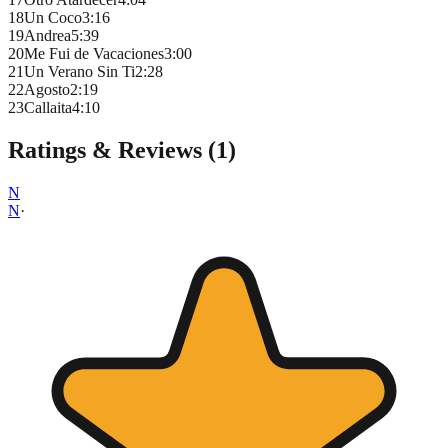
18
Un Coco
3
:
16
19
Andrea
5
:
39
20
Me Fui de Vacaciones
3
:
00
21
Un Verano Sin Ti
2
:
28
22
Agosto
2
:
19
23
Callaita
4
:
10
Ratings & Reviews (
1
)
N
N
·