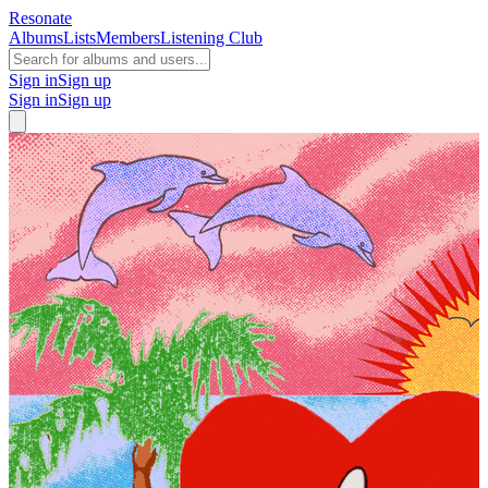
Resonate
Albums
Lists
Members
Listening Club
Sign in
Sign up
Sign in
Sign up