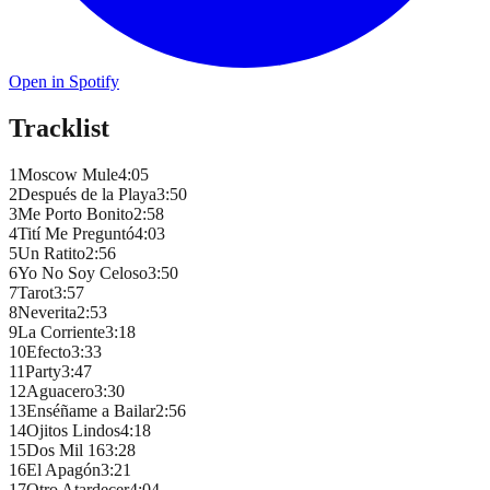
Open in Spotify
Tracklist
1
Moscow Mule
4
:
05
2
Después de la Playa
3
:
50
3
Me Porto Bonito
2
:
58
4
Tití Me Preguntó
4
:
03
5
Un Ratito
2
:
56
6
Yo No Soy Celoso
3
:
50
7
Tarot
3
:
57
8
Neverita
2
:
53
9
La Corriente
3
:
18
10
Efecto
3
:
33
11
Party
3
:
47
12
Aguacero
3
:
30
13
Enséñame a Bailar
2
:
56
14
Ojitos Lindos
4
:
18
15
Dos Mil 16
3
:
28
16
El Apagón
3
:
21
17
Otro Atardecer
4
:
04