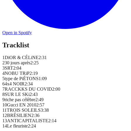
Open in Spotify
Tracklist
1
DiOR & CÉLiNE
2
:
31
2
30 jours après
2
:
25
3
SRT
2
:
04
4
NOBU TRiP
2
:
19
5
type de PiÉTONS
1
:
09
6
4x4 NOIR
2
:
34
7
RACCKKS DU COVID
2
:
00
8
SUR LE SKi
2
:
43
9
riche pas célèbre
2
:
49
10
Gucci EN 2010
2
:
57
11
TROIS SOLEILS
3
:
38
12
BRÉSILIEN
2
:
36
13
ANTICAPITALISTE
2
:
14
14
Le fleuriste
2
:
24