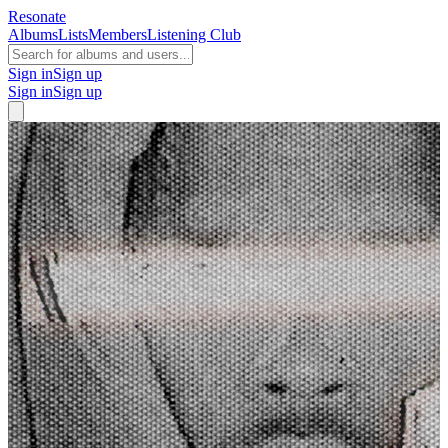
Resonate
Albums
Lists
Members
Listening Club
Sign in
Sign up
Sign in
Sign up